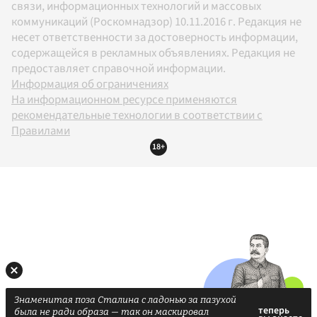
связи, информационных технологий и массовых
коммуникаций (Роскомнадзор) 10.11.2016 г. Редакция не
несет ответственности за достоверность информации,
содержащейся в рекламных объявлениях. Редакция не
предоставляет справочной информации.
Информация об ограничениях
На информационном ресурсе применяются
рекомендательные технологии в соответствии с
Правилами
18+
Знаменитая поза Сталина с ладонью за пазухой
была не ради образа — так он маскировал