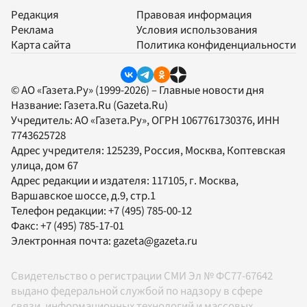
Редакция
Правовая информация
Реклама
Условия использования
Карта сайта
Политика конфиденциальности
© АО «Газета.Ру» (1999-2026) – Главные новости дня
Название:
Газета.Ru
(Gazeta.Ru)
Учредитель:
АО «Газета.Ру»
, ОГРН 1067761730376, ИНН
7743625728
Адрес учредителя: 125239, Россия, Москва, Коптевская
улица, дом 67
Адрес редакции и издателя:
117105
, г.
Москва
,
Варшавское шоссе, д.9, стр.1
Телефон редакции:
+7 (495) 785-00-12
Факс:
+7 (495) 785-17-01
Электронная почта:
gazeta@gazeta.ru
Свидетельство о регистрации СМИ Эл № ФС77-67642
выдано федеральной службой по надзору в сфере
связи, информационных технологий и массовых