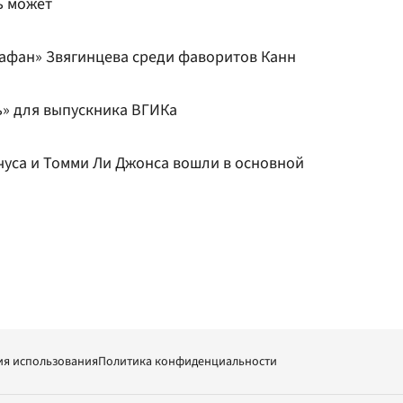
ь может
афан» Звягинцева среди фаворитов Канн
ь» для выпускника ВГИКа
чуса и Томми Ли Джонса вошли в основной
ия использования
Политика конфиденциальности