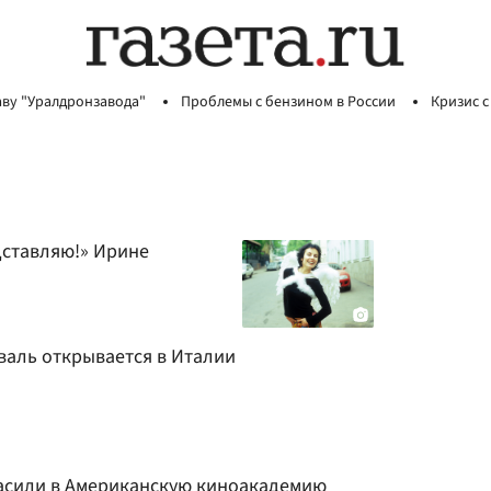
аву "Уралдронзавода"
Проблемы с бензином в России
Кризис с
дставляю!» Ирине
аль открывается в Италии
асили в Американскую киноакадемию