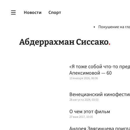
Новости
Спорт
Покушение на гл
Абдеррахман Сиссако
«Я тоже собой что-то пре
Апексимовой — 60
13 января 2026, 06:06
Венецианский кинофестив
28 августа 2024, 03:03
О чем этот фильм
27 мая 2017, 10:05
Андрея Звягинцева пригл