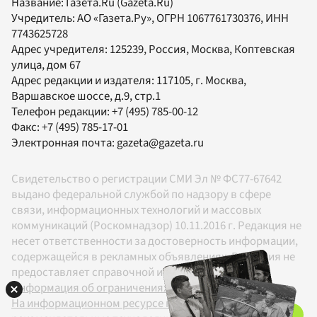
Название:
Газета.Ru
(Gazeta.Ru)
Учредитель:
АО «Газета.Ру»
, ОГРН 1067761730376, ИНН
7743625728
Адрес учредителя: 125239, Россия, Москва, Коптевская
улица, дом 67
Адрес редакции и издателя:
117105
, г.
Москва
,
Варшавское шоссе, д.9, стр.1
Телефон редакции:
+7 (495) 785-00-12
Факс:
+7 (495) 785-17-01
Электронная почта:
gazeta@gazeta.ru
Свидетельство о регистрации СМИ Эл № ФС77-67642
выдано федеральной службой по надзору в сфере
связи, информационных технологий и массовых
коммуникаций (Роскомнадзор) 10.11.2016 г. Редакция не
несет ответственности за достоверность информации,
содержащейся в рекламных объявлениях. Редакция не
предоставляет справочной информации.
Информация об ограничениях
На информационном ресурсе применяются