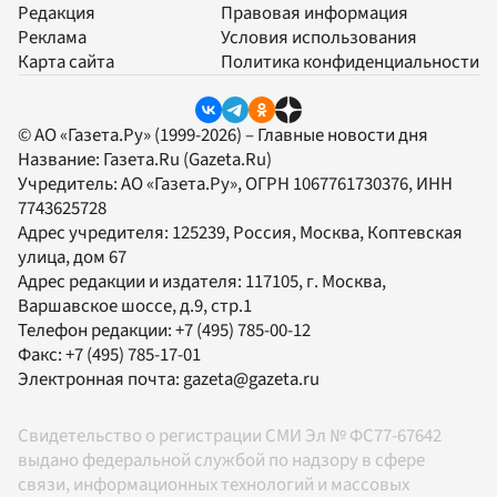
Редакция
Правовая информация
Реклама
Условия использования
Карта сайта
Политика конфиденциальности
© АО «Газета.Ру» (1999-2026) – Главные новости дня
Название:
Газета.Ru
(Gazeta.Ru)
Учредитель:
АО «Газета.Ру»
, ОГРН 1067761730376, ИНН
7743625728
Адрес учредителя: 125239, Россия, Москва, Коптевская
улица, дом 67
Адрес редакции и издателя:
117105
, г.
Москва
,
Варшавское шоссе, д.9, стр.1
Телефон редакции:
+7 (495) 785-00-12
Факс:
+7 (495) 785-17-01
Электронная почта:
gazeta@gazeta.ru
Свидетельство о регистрации СМИ Эл № ФС77-67642
выдано федеральной службой по надзору в сфере
связи, информационных технологий и массовых