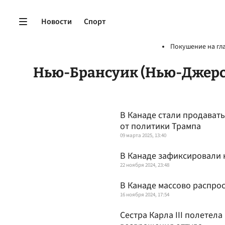
Новости
Спорт
Покушение на гл
Нью-Брансуик (Нью-Джерс
В Канаде стали продават
от политики Трампа
09 марта 2025, 13:40
В Канаде зафиксировали 
22 ноября 2024, 23:48
В Канаде массово распрос
16 ноября 2024, 17:54
Сестра Карла III полетела