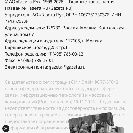
© АО «Газета.Ру» (1999-2026) – Главные новости дня
Название:
Газета.Ru
(Gazeta.Ru)
Учредитель:
АО «Газета.Ру»
, ОГРН 1067761730376, ИНН
7743625728
Адрес учредителя: 125239, Россия, Москва, Коптевская
улица, дом 67
Адрес редакции и издателя:
117105
, г.
Москва
,
Варшавское шоссе, д.9, стр.1
Телефон редакции:
+7 (495) 785-00-12
Факс:
+7 (495) 785-17-01
Электронная почта:
gazeta@gazeta.ru
Свидетельство о регистрации СМИ Эл № ФС77-67642
выдано федеральной службой по надзору в сфере
связи, информационных технологий и массовых
коммуникаций (Роскомнадзор) 10.11.2016 г. Редакция не
несет ответственности за достоверность информации,
содержащейся в рекламных объявлениях. Редакция не
предоставляет справочной информации.
Информация об ограничениях