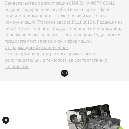
Свидетельство о регистрации СМИ Эл № ФС77-67642
выдано федеральной службой по надзору в сфере
связи, информационных технологий и массовых
коммуникаций (Роскомнадзор) 10.11.2016 г. Редакция не
несет ответственности за достоверность информации,
содержащейся в рекламных объявлениях. Редакция не
предоставляет справочной информации.
Информация об ограничениях
На информационном ресурсе применяются
рекомендательные технологии в соответствии с
Правилами
18+