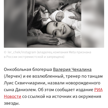
ler_chek/Instagram (владелец компания Meta признана
в России экстремистской и запрещена)
Онкобольная блогерша
Валерия Чекалина
(Лерчек) и ее возлюбленный, тренер по танцам
Луис Сквиччиарини, назвали новорожденного
сына Даниэлем. Об этом сообщает издание
РИА
Новости
со ссылкой на источник из окружения
звезды.