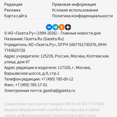
Редакция
Правовая информация
Реклама
Условия использования
Карта сайта
Политика конфиденциальности
© АО «Газета.Ру» (1999-2026) – Главные новости дня
Название:
Газета.Ru
(Gazeta.Ru)
Учредитель:
АО «Газета.Ру»
, ОГРН 1067761730376, ИНН
7743625728
Адрес учредителя: 125239, Россия, Москва, Коптевская
улица, дом 67
Адрес редакции и издателя:
117105
, г.
Москва
,
Варшавское шоссе, д.9, стр.1
Телефон редакции:
+7 (495) 785-00-12
Факс:
+7 (495) 785-17-01
Электронная почта:
gazeta@gazeta.ru
Свидетельство о регистрации СМИ Эл № ФС77-67642
выдано федеральной службой по надзору в сфере
связи, информационных технологий и массовых