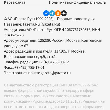
Карта сайта
Политика конфиденциальности
© АО «Газета.Ру» (1999-2026) – Главные новости дня
Название:
Газета.Ru
(Gazeta.Ru)
Учредитель:
АО «Газета.Ру»
, ОГРН 1067761730376, ИНН
7743625728
Адрес учредителя: 125239, Россия, Москва, Коптевская
улица, дом 67
Адрес редакции и издателя:
117105
, г.
Москва
,
Варшавское шоссе, д.9, стр.1
Телефон редакции:
+7 (495) 785-00-12
Факс:
+7 (495) 785-17-01
Электронная почта:
gazeta@gazeta.ru
Свидетельство о регистрации СМИ Эл № ФС77-67642
выдано федеральной службой по надзору в сфере
связи, информационных технологий и массовых
коммуникаций (Роскомнадзор) 10.11.2016 г. Редакция не
несет ответственности за достоверность информации,