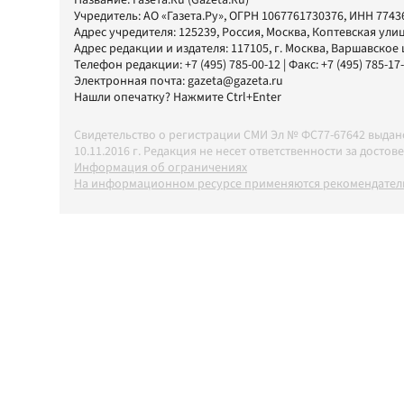
Название:
Газета.Ru
(Gazeta.Ru)
Учредитель:
АО «Газета.Ру»
, ОГРН 1067761730376, ИНН 7743
Адрес учредителя: 125239, Россия, Москва, Коптевская улиц
Адрес редакции и издателя:
117105
, г.
Москва
,
Варшавское шо
Телефон редакции:
+7 (495) 785-00-12
| Факс:
+7 (495) 785-17
Электронная почта:
gazeta@gazeta.ru
Нашли опечатку? Нажмите Ctrl+Enter
Свидетельство о регистрации СМИ Эл № ФС77-67642 выда
10.11.2016 г. Редакция не несет ответственности за дос
Информация об ограничениях
На информационном ресурсе применяются рекомендатель