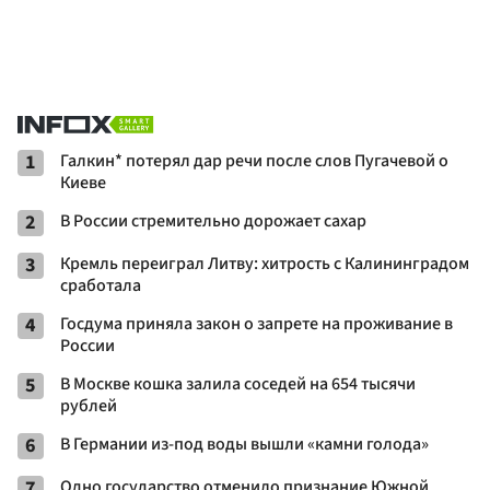
1
Галкин* потерял дар речи после слов Пугачевой о
Киеве
2
В России стремительно дорожает сахар
3
Кремль переиграл Литву: хитрость с Калининградом
сработала
4
Госдума приняла закон о запрете на проживание в
России
5
В Москве кошка залила соседей на 654 тысячи
рублей
6
В Германии из-под воды вышли «камни голода»
7
Одно государство отменило признание Южной