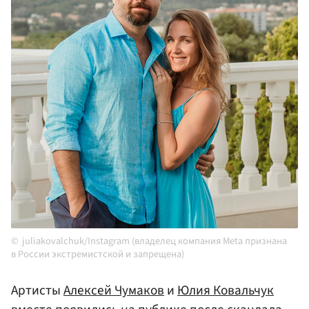
juliakovalchuk/Instagram (владелец компания Meta признана
в России экстремистской и запрещена)
Артисты
Алексей Чумаков
и
Юлия Ковальчук