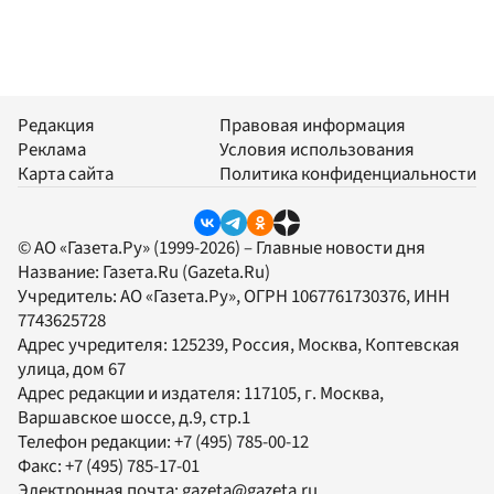
Редакция
Правовая информация
Реклама
Условия использования
Карта сайта
Политика конфиденциальности
© АО «Газета.Ру» (1999-2026) – Главные новости дня
Название:
Газета.Ru
(Gazeta.Ru)
Учредитель:
АО «Газета.Ру»
, ОГРН 1067761730376, ИНН
7743625728
Адрес учредителя: 125239, Россия, Москва, Коптевская
улица, дом 67
Адрес редакции и издателя:
117105
, г.
Москва
,
Варшавское шоссе, д.9, стр.1
Телефон редакции:
+7 (495) 785-00-12
Факс:
+7 (495) 785-17-01
Электронная почта:
gazeta@gazeta.ru