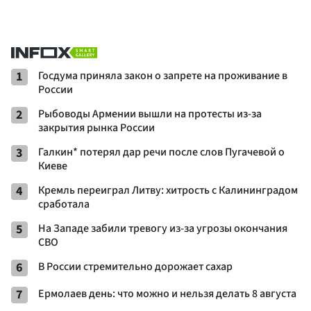
1
Госдума приняла закон о запрете на проживание в
России
2
Рыбоводы Армении вышли на протесты из-за
закрытия рынка России
3
Галкин* потерял дар речи после слов Пугачевой о
Киеве
4
Кремль переиграл Литву: хитрость с Калининградом
сработала
5
На Западе забили тревогу из-за угрозы окончания
СВО
6
В России стремительно дорожает сахар
7
Ермолаев день: что можно и нельзя делать 8 августа