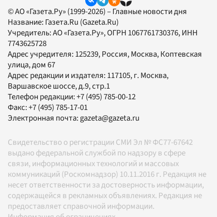
© АО «Газета.Ру» (1999-2026) – Главные новости дня
Название:
Газета.Ru
(Gazeta.Ru)
Учредитель:
АО «Газета.Ру»
, ОГРН 1067761730376, ИНН
7743625728
Адрес учредителя: 125239, Россия, Москва, Коптевская
улица, дом 67
Адрес редакции и издателя:
117105
, г.
Москва
,
Варшавское шоссе, д.9, стр.1
Телефон редакции:
+7 (495) 785-00-12
Факс:
+7 (495) 785-17-01
Электронная почта:
gazeta@gazeta.ru
Свидетельство о регистрации СМИ Эл № ФС77-67642
выдано федеральной службой по надзору в сфере
связи, информационных технологий и массовых
коммуникаций (Роскомнадзор) 10.11.2016 г. Редакция не
несет ответственности за достоверность информации,
содержащейся в рекламных объявлениях. Редакция не
предоставляет справочной информации.