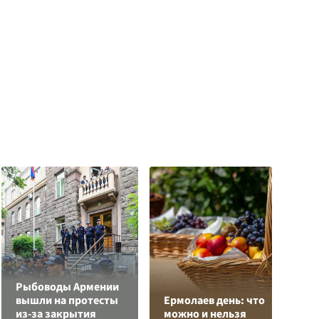
Рыбоводы Армении
К
вышли на протесты
Ермолаев день: что
Л
из-за закрытия
можно и нельзя
К