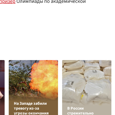
призер
Олимпиады по академической
На Западе забили
тревогу из-за
В России
угрозы окончания
стремительно