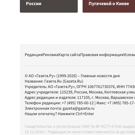
России
Пугачевой о Киеве
Редакция
Реклама
Карта сайта
Правовая информация
Услов
© АО «Газета.Ру» (1999-2026) – Главные новости дня
Название:
Газета.Ru
(Gazeta.Ru)
Учредитель:
АО «Газета.Ру»
, ОГРН 1067761730376, ИНН 7743
Адрес учредителя: 125239, Россия, Москва, Коптевская улиц
Адрес редакции и издателя:
117105
, г.
Москва
,
Варшавское шо
Телефон редакции:
+7 (495) 785-00-12
| Факс:
+7 (495) 785-17
Электронная почта:
gazeta@gazeta.ru
Нашли опечатку? Нажмите Ctrl+Enter
Свидетельство о регистрации СМИ Эл № ФС77-67642 выда
10.11.2016 г. Редакция не несет ответственности за дос