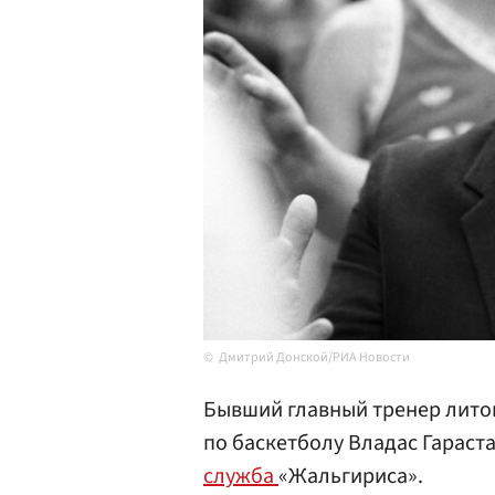
Дмитрий Донской/РИА Новости
Бывший главный тренер лито
по баскетболу Владас Гараста
служба
«Жальгириса».