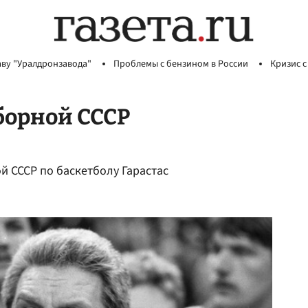
аву "Уралдронзавода"
Проблемы с бензином в России
Кризис с
борной СССР
й СССР по баскетболу Гарастас