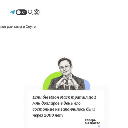
Авторизоваться
 мигрантами в Сеуте
Если бы Илон Маск тратил по 1
млн долларов в день, его
состояние не закончилось бы и
через 2000 лет