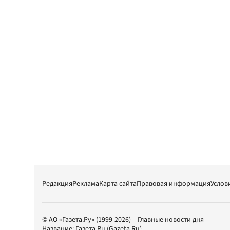
Редакция
Реклама
Карта сайта
Правовая информация
Услов
© АО «Газета.Ру» (1999-2026) – Главные новости дня
Название:
Газета.Ru
(Gazeta.Ru)