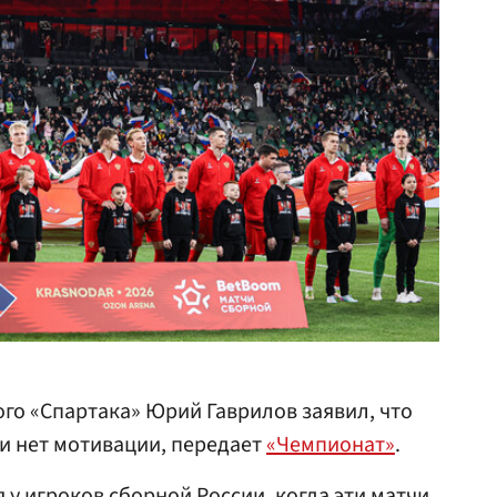
го «Спартака» Юрий Гаврилов заявил, что
и нет мотивации, передает
«Чемпионат»
.
 у игроков сборной России, когда эти матчи