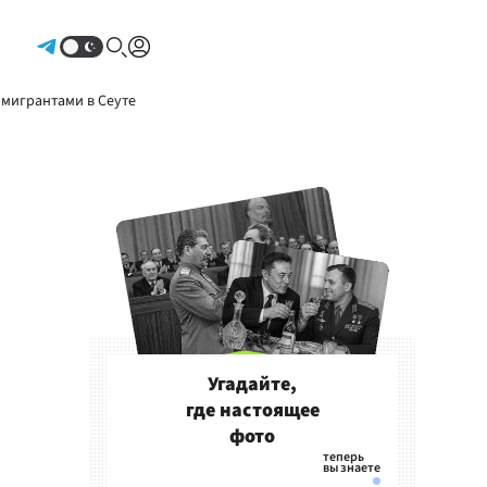
Авторизоваться
 мигрантами в Сеуте
Угадайте,
где настоящее
фото