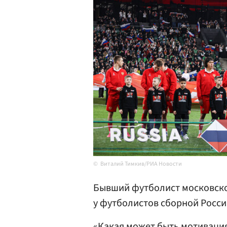
Виталий Тимкив/РИА Новости
Бывший футболист московско
у футболистов сборной Росси
«Какая может быть мотивация