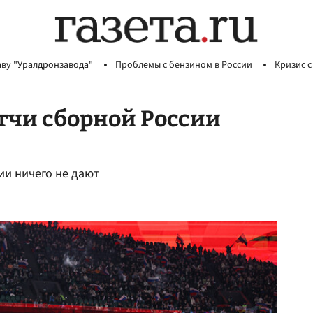
аву "Уралдронзавода"
Проблемы с бензином в России
Кризис с
атчи сборной России
ии ничего не дают