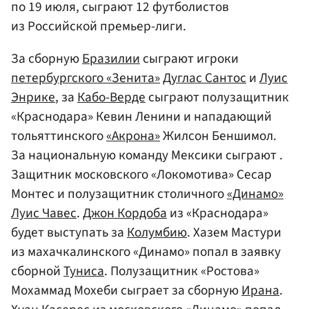
по 19 июля, сыграют 12 футболистов
из Российской премьер-лиги.
За сборную
Бразилии
сыграют игроки
петербургского «Зенита»
Дуглас Сантос
и
Луис
Энрике
, за
Кабо-Верде
сыграют полузащитник
«Краснодара» Кевин Ленини и нападающий
тольяттинского
«Акрона»
Жилсон Беншимол.
За национальную команду Мексики сыграют .
Защитник московского «Локомотива» Сесар
Монтес и полузащитник столичного
«Динамо»
Луис Чавес
.
Джон Кордоба
из «Краснодара»
будет выступать за
Колумбию
. Хазем Мастури
из махачкалинского «Динамо» попал в заявку
сборной
Туниса
. Полузащитник «Ростова»
Мохаммад Мохеби сыграет за сборную
Ирана
.