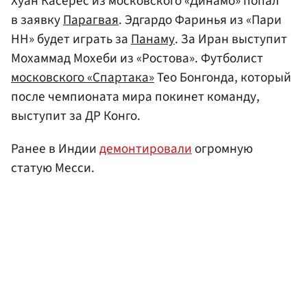
Хуан Касерес из московского «Динамо» попал
в заявку
Парагвая
. Эдгардо Фаринья из «Пари
НН» будет играть за
Панаму
. За Иран выступит
Мохаммад Мохеби из «Ростова». Футболист
московского «Спартака»
Тео Бонгонда, который
после чемпионата мира покинет команду,
выступит за ДР Конго.
Ранее в Индии
демонтировали
огромную
статую Месси.