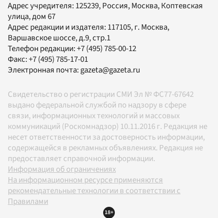
Адрес учредителя: 125239, Россия, Москва, Коптевская
улица, дом 67
Адрес редакции и издателя:
117105
, г.
Москва
,
Варшавское шоссе, д.9, стр.1
Телефон редакции:
+7 (495) 785-00-12
Факс:
+7 (495) 785-17-01
Электронная почта:
gazeta@gazeta.ru
Свидетельство о регистрации СМИ Эл № ФС77-67642
выдано федеральной службой по надзору в сфере
связи, информационных технологий и массовых
коммуникаций (Роскомнадзор) 10.11.2016 г. Редакция не
несет ответственности за достоверность информации,
содержащейся в рекламных объявлениях. Редакция не
предоставляет справочной информации.
Информация об ограничениях
На информационном ресурсе применяются
рекомендательные технологии в соответствии с
Правилами
18+