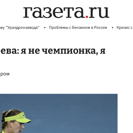
аву "Уралдронзавода"
Проблемы с бензином в России
Кризис с
ва: я не чемпионка, я
ером