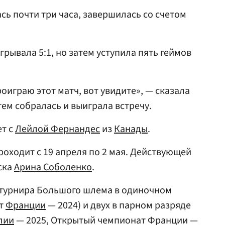
сь почти три часа, завершилась со счетом
грывала 5:1, но затем уступила пять геймов
роиграю этот матч, вот увидите», — сказала
тем собралась и выиграла встречу.
ет с
Лейлой Фернандес
из
Канады
.
роходит с 19 апреля по 2 мая. Действующей
ска
Арина Соболенко
.
турнира Большого шлема в одиночном
ат
Франции
— 2024) и двух в парном разряде
лии
— 2025, Открытый чемпионат Франции —