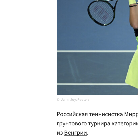
Jaimi Joy/Reuters
Российская теннисистка Мирр
грунтового турнира категори
из
Венгрии
.