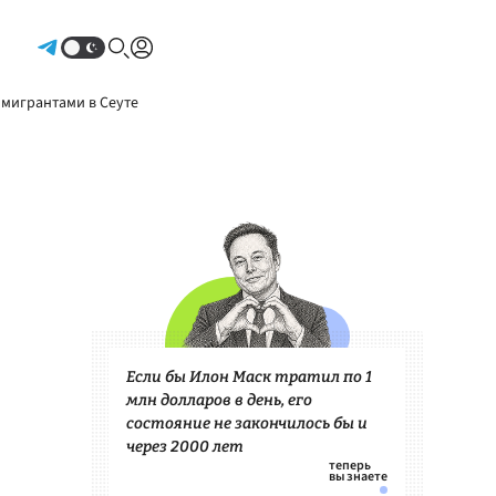
Авторизоваться
 мигрантами в Сеуте
Если бы Илон Маск тратил по 1
млн долларов в день, его
состояние не закончилось бы и
через 2000 лет