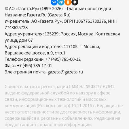
© АО «Газета.Ру» (1999-2026) – Главные новости дня
Название:
Газета.Ru
(Gazeta.Ru)
Учредитель:
АО «Газета.Ру»
, ОГРН 1067761730376, ИНН
7743625728
Адрес учредителя: 125239, Россия, Москва, Коптевская
улица, дом 67
Адрес редакции и издателя:
117105
, г.
Москва
,
Варшавское шоссе, д.9, стр.1
Телефон редакции:
+7 (495) 785-00-12
Факс:
+7 (495) 785-17-01
Электронная почта:
gazeta@gazeta.ru
Свидетельство о регистрации СМИ Эл № ФС77-67642
выдано федеральной службой по надзору в сфере
связи, информационных технологий и массовых
коммуникаций (Роскомнадзор) 10.11.2016 г. Редакция не
несет ответственности за достоверность информации,
содержащейся в рекламных объявлениях. Редакция не
предоставляет справочной информации.