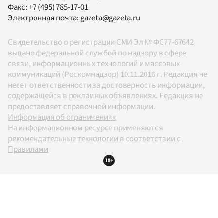
Факс:
+7 (495) 785-17-01
Электронная почта:
gazeta@gazeta.ru
Свидетельство о регистрации СМИ Эл № ФС77-67642
выдано федеральной службой по надзору в сфере
связи, информационных технологий и массовых
коммуникаций (Роскомнадзор) 10.11.2016 г. Редакция не
несет ответственности за достоверность информации,
содержащейся в рекламных объявлениях. Редакция не
предоставляет справочной информации.
Информация об ограничениях
На информационном ресурсе применяются
рекомендательные технологии в соответствии с
Правилами
18+