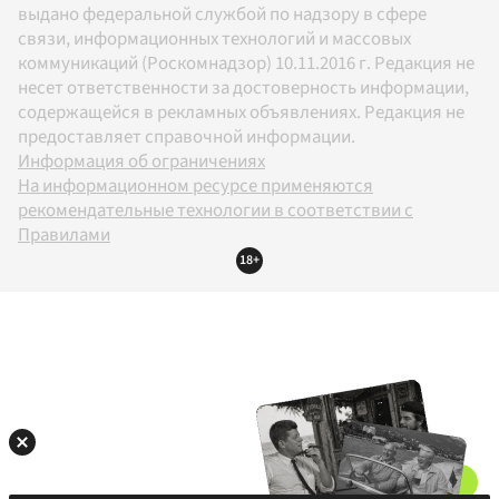
выдано федеральной службой по надзору в сфере
связи, информационных технологий и массовых
коммуникаций (Роскомнадзор) 10.11.2016 г. Редакция не
несет ответственности за достоверность информации,
содержащейся в рекламных объявлениях. Редакция не
предоставляет справочной информации.
Информация об ограничениях
На информационном ресурсе применяются
рекомендательные технологии в соответствии с
Правилами
18+