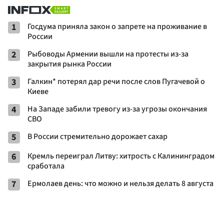
1
Госдума приняла закон о запрете на проживание в
России
2
Рыбоводы Армении вышли на протесты из-за
закрытия рынка России
3
Галкин* потерял дар речи после слов Пугачевой о
Киеве
4
На Западе забили тревогу из-за угрозы окончания
СВО
5
В России стремительно дорожает сахар
6
Кремль переиграл Литву: хитрость с Калининградом
сработала
7
Ермолаев день: что можно и нельзя делать 8 августа