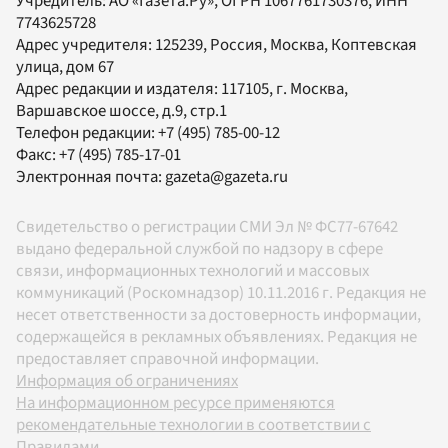
Учредитель:
АО «Газета.Ру»
, ОГРН 1067761730376, ИНН
7743625728
Адрес учредителя: 125239, Россия, Москва, Коптевская
улица, дом 67
Адрес редакции и издателя:
117105
, г.
Москва
,
Варшавское шоссе, д.9, стр.1
Телефон редакции:
+7 (495) 785-00-12
Факс:
+7 (495) 785-17-01
Электронная почта:
gazeta@gazeta.ru
Свидетельство о регистрации СМИ Эл № ФС77-67642
выдано федеральной службой по надзору в сфере
связи, информационных технологий и массовых
коммуникаций (Роскомнадзор) 10.11.2016 г. Редакция не
несет ответственности за достоверность информации,
содержащейся в рекламных объявлениях. Редакция не
предоставляет справочной информации.
Информация об ограничениях
На информационном ресурсе применяются
рекомендательные технологии в соответствии с
Правилами