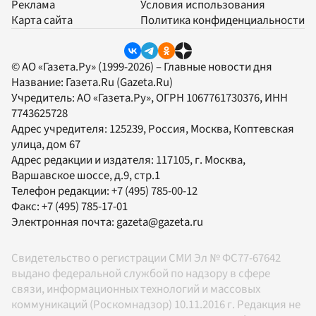
Реклама
Условия использования
Карта сайта
Политика конфиденциальности
© АО «Газета.Ру» (1999-2026) – Главные новости дня
Название:
Газета.Ru
(Gazeta.Ru)
Учредитель:
АО «Газета.Ру»
, ОГРН 1067761730376, ИНН
7743625728
Адрес учредителя: 125239, Россия, Москва, Коптевская
улица, дом 67
Адрес редакции и издателя:
117105
, г.
Москва
,
Варшавское шоссе, д.9, стр.1
Телефон редакции:
+7 (495) 785-00-12
Факс:
+7 (495) 785-17-01
Электронная почта:
gazeta@gazeta.ru
Свидетельство о регистрации СМИ Эл № ФС77-67642
выдано федеральной службой по надзору в сфере
связи, информационных технологий и массовых
коммуникаций (Роскомнадзор) 10.11.2016 г. Редакция не