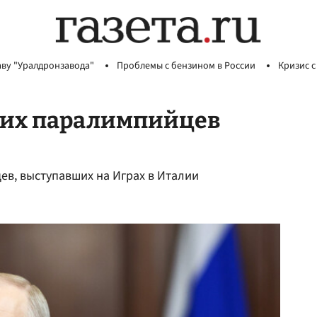
аву "Уралдронзавода"
Проблемы с бензином в России
Кризис с
ких паралимпийцев
ев, выступавших на Играх в Италии