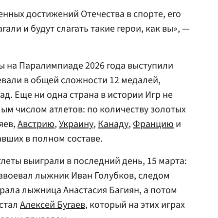
енных достижений Отечества в спорте, его
али и будут слагать такие герои, как вы», —
ы на Паралимпиаде 2026 года выступили
евали в общей сложности 12 медалей,
д. Еще ни одна страна в истории Игр не
лым числом атлетов: по количеству золотых
яев,
Австрию
,
Украину
,
Канаду
,
Францию
и
авших в полном составе.
леты выиграли в последний день, 15 марта:
завоевал лыжник Иван Голубков, следом
рала лыжница Анастасия Багиян, а потом
стал
Алексей Бугаев
, который на этих играх