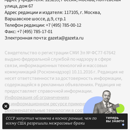
улица, дом 67
Адрес редакции и издателя:
117105
, г.
Москва
,
Варшавское шоссе, д.9, стр.1
Телефон редакции:
+7 (495) 785-00-12
Факс:
+7 (495) 785-17-01
Электронная почта:
gazeta@gazeta.ru
Свидетельство о регистрации СМИ Эл № ФС77-67642
выдано федеральной службой по надзору в сфере
связи, информационных технологий и массовых
коммуникаций (Роскомнадзор) 10.11.2016 г. Редакция не
несет ответственности за достоверность информации,
содержащейся в рекламных объявлениях. Редакция не
предоставляет справочной информации.
Информация об ограничениях
На информационном ресурсе применяются
рекомендательные технологии в соответствии с
Правилами
СССР запустил человека в космос раньше, чем по
18+
всему США разрешили межрасовые браки