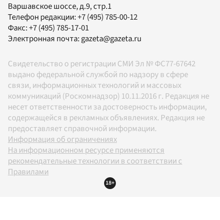
Варшавское шоссе, д.9, стр.1
Телефон редакции:
+7 (495) 785-00-12
Факс:
+7 (495) 785-17-01
Электронная почта:
gazeta@gazeta.ru
Свидетельство о регистрации СМИ Эл № ФС77-67642
выдано федеральной службой по надзору в сфере
связи, информационных технологий и массовых
коммуникаций (Роскомнадзор) 10.11.2016 г. Редакция не
несет ответственности за достоверность информации,
содержащейся в рекламных объявлениях. Редакция не
предоставляет справочной информации.
Информация об ограничениях
На информационном ресурсе применяются
рекомендательные технологии в соответствии с
Правилами
18+