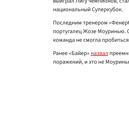
выиграл Лигу чемпионов, ст
национальный Суперкубок.
Последним тренером «Фенерба
португалец Жозе Моуринью. Он
команда не смогла пробиться
Ранее «Байер»
назвал
преемни
поражений, и это не Моуринь