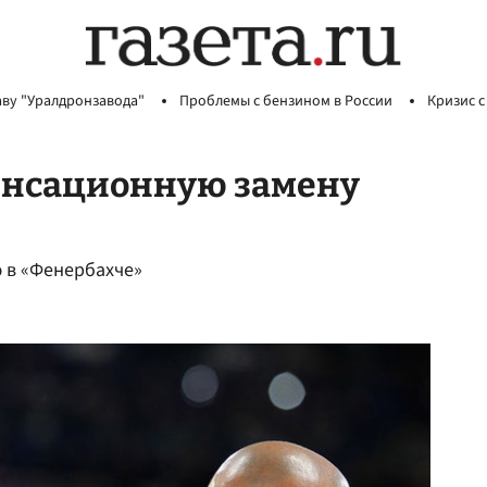
аву "Уралдронзавода"
Проблемы с бензином в России
Кризис с
енсационную замену
ю в «Фенербахче»