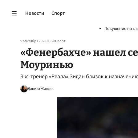
Новости
Спорт
Покушение на гл
9 сентября 2025 08:28
Спорт
«Фенербахче» нашел с
Моуринью
Экс-тренер «Реала» Зидан близок к назначени
Данила Жиляев