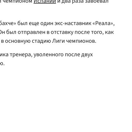
ал чемпионом
Испании
и два раза завоевал
хче» был еще один экс-наставник «Реала»,
 был отправлен в отставку после того, как
 в основную стадию Лиги чемпионов.
ка тренера, уволенного после двух
ю.