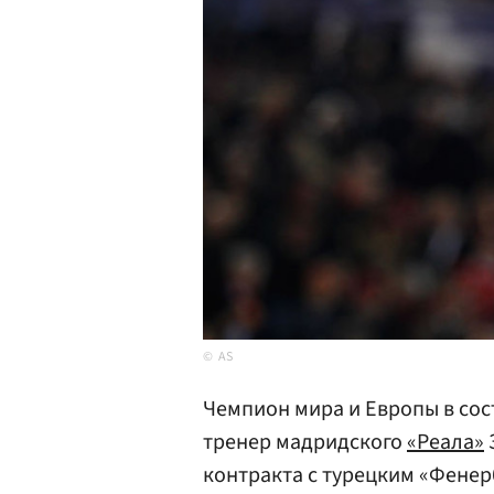
AS
Чемпион мира и Европы в со
тренер мадридского
«Реала»
контракта с турецким «Фенер