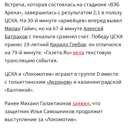
Встреча, которая состоялась на стадионе «ВЭБ
Арена», завершилась с результатом 2:1 в пользу
ЦСКА. На 30-й минуте «армейцев» вперед вывел
Милан
Гайич, но на 67-й минуте
Алексей
Батраков
с пенальти сравнял счет. Победу ЦСКА
принес 19-летний
Кирилл Глебов
: он отличился
на 79-й минуте. «Газета.Ru»
вела
текстовую
трансляцию события.
ЦСКА и «Локомотив» играют в группе D вместе
с тольяттинским
«Акроном»
и калининградской
«Балтикой».
Ранее Михаил Галактионов
заявил
, что
защитник Илья Самошников продолжит
выступление за «Локомотив».