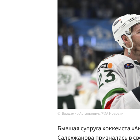
Владимир Астапкович//РИА Новости
Бывшая супруга хоккеиста «А
Салехжанова призналась в сво