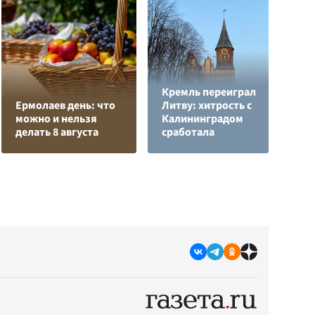
Кремль переиграл
Н
Ермолаев день: что
Литву: хитрость с
т
можно и нельзя
Калининградом
у
делать 8 августа
сработала
С