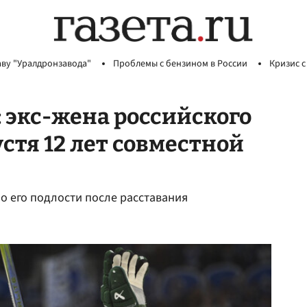
аву "Уралдронзавода"
Проблемы с бензином в России
Кризис с
 экс-жена российского
устя 12 лет совместной
 о его подлости после расставания