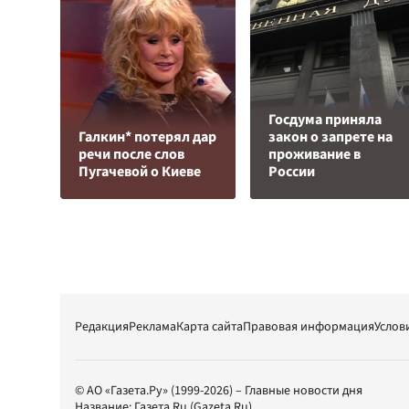
Госдума приняла
Галкин* потерял дар
закон о запрете на
речи после слов
проживание в
Пугачевой о Киеве
России
Редакция
Реклама
Карта сайта
Правовая информация
Услов
© АО «Газета.Ру» (1999-2026) – Главные новости дня
Название:
Газета.Ru
(Gazeta.Ru)