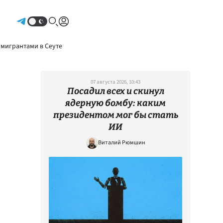
Авторизоваться
 мигрантами в Сеуте
07 августа 2026, 10:43
Посадил всех и скинул
ядерную бомбу: каким
президентом мог бы стать
ИИ
Виталий Рюмшин