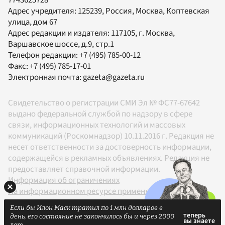
Адрес учредителя: 125239, Россия, Москва, Коптевская
улица, дом 67
Адрес редакции и издателя:
117105
, г.
Москва
,
Варшавское шоссе, д.9, стр.1
Телефон редакции:
+7 (495) 785-00-12
Факс:
+7 (495) 785-17-01
Электронная почта:
gazeta@gazeta.ru
Свидетельство о регистрации СМИ Эл № ФС77-67642
выдано федеральной службой по надзору в сфере
связи, информационных технологий и массовых
коммуникаций (Роскомнадзор) 10.11.2016 г. Редакция не
несет ответственности за достоверность информации,
содержащейся в рекламных объявлениях. Редакция не
предоставляет справочной информации.
Информация об ограничениях
На информационном ресурсе применяются
рекомендательные технологии в соответствии с
Если бы Илон Маск тратил по 1 млн долларов в
Правилами
день, его состояние не закончилось бы и через 2000
18+
лет