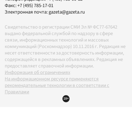
Факс:
+7 (495) 785-17-01
Электронная почта:
gazeta@gazeta.ru
Свидетельство о регистрации СМИ Эл № ФС77-67642
выдано федеральной службой по надзору в сфере
связи, информационных технологий и массовых
коммуникаций (Роскомнадзор) 10.11.2016 г. Редакция не
несет ответственности за достоверность информации,
содержащейся в рекламных объявлениях. Редакция не
предоставляет справочной информации.
Информация об ограничениях
На информационном ресурсе применяются
рекомендательные технологии в соответствии с
Правилами
18+