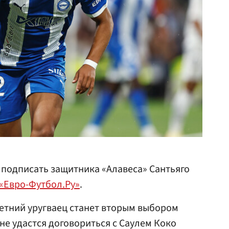
подписать защитника «Алавеса» Сантьяго
«Евро-Футбол.Ру»
.
летний уругваец станет вторым выбором
 не удастся договориться с Саулем Коко