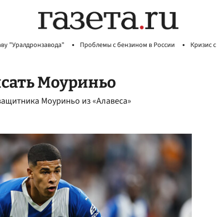
аву "Уралдронзавода"
Проблемы с бензином в России
Кризис с
исать Моуриньо
 защитника Моуриньо из «Алавеса»