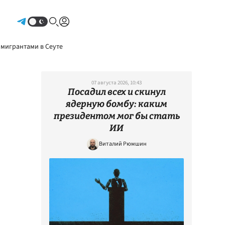
Авторизоваться
 мигрантами в Сеуте
07 августа 2026, 10:43
Посадил всех и скинул
ядерную бомбу: каким
президентом мог бы стать
ИИ
Виталий Рюмшин