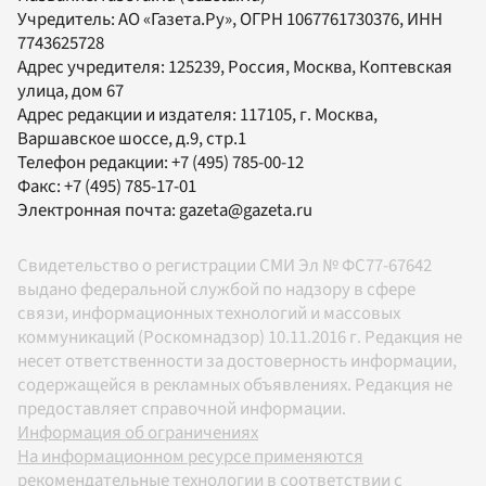
Учредитель:
АО «Газета.Ру»
, ОГРН 1067761730376, ИНН
7743625728
Адрес учредителя: 125239, Россия, Москва, Коптевская
улица, дом 67
Адрес редакции и издателя:
117105
, г.
Москва
,
Варшавское шоссе, д.9, стр.1
Телефон редакции:
+7 (495) 785-00-12
Факс:
+7 (495) 785-17-01
Электронная почта:
gazeta@gazeta.ru
Свидетельство о регистрации СМИ Эл № ФС77-67642
выдано федеральной службой по надзору в сфере
связи, информационных технологий и массовых
коммуникаций (Роскомнадзор) 10.11.2016 г. Редакция не
несет ответственности за достоверность информации,
содержащейся в рекламных объявлениях. Редакция не
предоставляет справочной информации.
Информация об ограничениях
На информационном ресурсе применяются
рекомендательные технологии в соответствии с