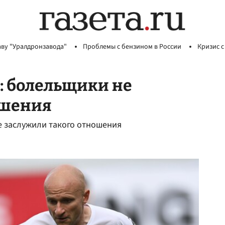
аву "Уралдронзавода"
Проблемы с бензином в России
Кризис с
: болельщики не
ошения
е заслужили такого отношения