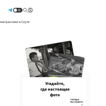
Авторизоваться
 мигрантами в Сеуте
Угадайте,
где настоящее
фото