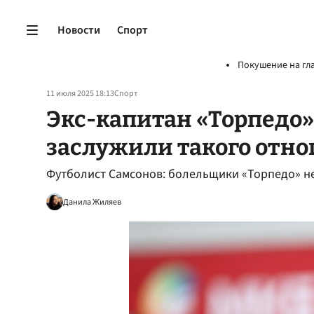
Новости
Спорт
Покушение на гл
11 июля 2025 18:13
Спорт
Экс-капитан «Торпедо»
заслужили такого отн
Футболист Самсонов: болельщики «Торпедо» н
Данила Жиляев