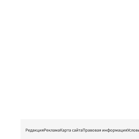
Редакция
Реклама
Карта сайта
Правовая информация
Услов