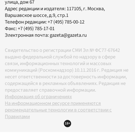
улица, дом 67
Адрес редакции и издателя:
117105
, г.
Москва
,
Варшавское шоссе, д.9, стр.1
Телефон редакции:
+7 (495) 785-00-12
Факс:
+7 (495) 785-17-01
Электронная почта:
gazeta@gazeta.ru
Свидетельство о регистрации СМИ Эл № ФС77-67642
выдано федеральной службой по надзору в сфере
связи, информационных технологий и массовых
коммуникаций (Роскомнадзор) 10.11.2016 г. Редакция не
несет ответственности за достоверность информации,
содержащейся в рекламных объявлениях. Редакция не
предоставляет справочной информации.
Информация об ограничениях
На информационном ресурсе применяются
рекомендательные технологии в соответствии с
Правилами
18+