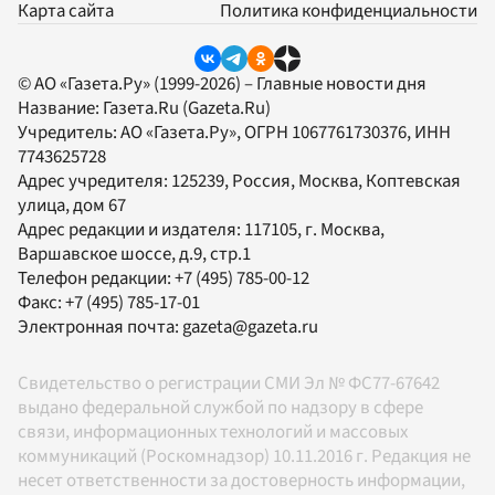
Карта сайта
Политика конфиденциальности
© АО «Газета.Ру» (1999-2026) – Главные новости дня
Название:
Газета.Ru
(Gazeta.Ru)
Учредитель:
АО «Газета.Ру»
, ОГРН 1067761730376, ИНН
7743625728
Адрес учредителя: 125239, Россия, Москва, Коптевская
улица, дом 67
Адрес редакции и издателя:
117105
, г.
Москва
,
Варшавское шоссе, д.9, стр.1
Телефон редакции:
+7 (495) 785-00-12
Факс:
+7 (495) 785-17-01
Электронная почта:
gazeta@gazeta.ru
Свидетельство о регистрации СМИ Эл № ФС77-67642
выдано федеральной службой по надзору в сфере
связи, информационных технологий и массовых
коммуникаций (Роскомнадзор) 10.11.2016 г. Редакция не
несет ответственности за достоверность информации,