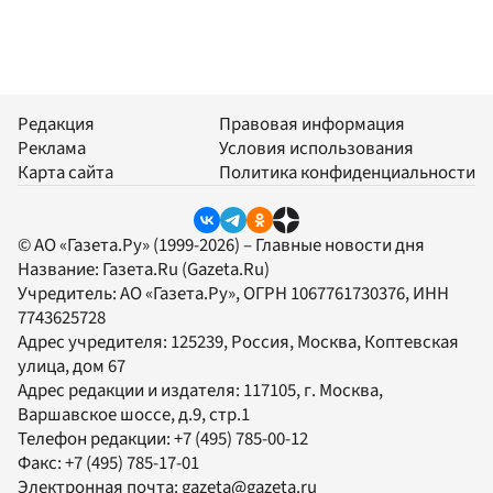
Редакция
Правовая информация
Реклама
Условия использования
Карта сайта
Политика конфиденциальности
© АО «Газета.Ру» (1999-2026) – Главные новости дня
Название:
Газета.Ru
(Gazeta.Ru)
Учредитель:
АО «Газета.Ру»
, ОГРН 1067761730376, ИНН
7743625728
Адрес учредителя: 125239, Россия, Москва, Коптевская
улица, дом 67
Адрес редакции и издателя:
117105
, г.
Москва
,
Варшавское шоссе, д.9, стр.1
Телефон редакции:
+7 (495) 785-00-12
Факс:
+7 (495) 785-17-01
Электронная почта:
gazeta@gazeta.ru