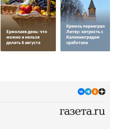
Кремль переиграл
Н
Ермолаев день: что
Литву: хитрость с
т
можно и нельзя
Калининградом
у
делать 8 августа
сработала
С