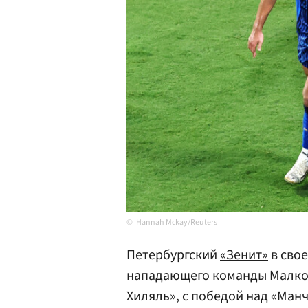
Hannah Mckay/Reuters
Петербургский
«Зенит»
в сво
нападающего команды Малком
Хиляль», с победой над «Манч