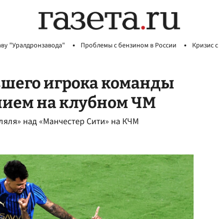
аву "Уралдронзавода"
Проблемы с бензином в России
Кризис с
вшего игрока команды
ием на клубном ЧМ
ляля» над «Манчестер Сити» на КЧМ