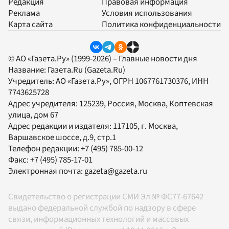
Редакция
Правовая информация
Реклама
Условия использования
Карта сайта
Политика конфиденциальности
© АО «Газета.Ру» (1999-2026) – Главные новости дня
Название:
Газета.Ru
(Gazeta.Ru)
Учредитель:
АО «Газета.Ру»
, ОГРН 1067761730376, ИНН
7743625728
Адрес учредителя: 125239, Россия, Москва, Коптевская
улица, дом 67
Адрес редакции и издателя:
117105
, г.
Москва
,
Варшавское шоссе, д.9, стр.1
Телефон редакции:
+7 (495) 785-00-12
Факс:
+7 (495) 785-17-01
Электронная почта:
gazeta@gazeta.ru
Свидетельство о регистрации СМИ Эл № ФС77-67642
выдано федеральной службой по надзору в сфере
связи, информационных технологий и массовых