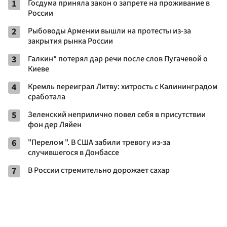
1
Госдума приняла закон о запрете на проживание в
России
2
Рыбоводы Армении вышли на протесты из-за
закрытия рынка России
3
Галкин* потерял дар речи после слов Пугачевой о
Киеве
4
Кремль переиграл Литву: хитрость с Калининградом
сработала
5
Зеленский неприлично повел cебя в присутствии
фон дер Ляйен
6
"Перелом ". В США забили тревогу из-за
случившегося в Донбассе
7
В России стремительно дорожает сахар