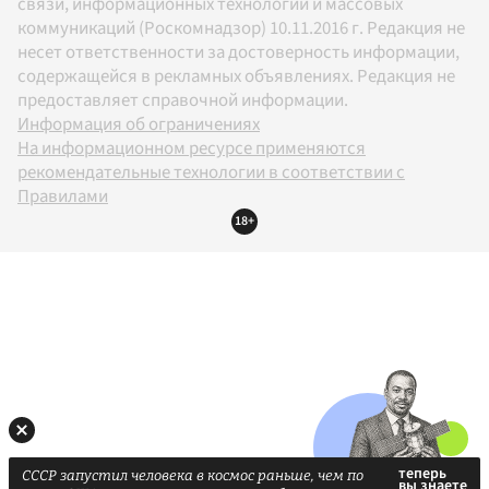
связи, информационных технологий и массовых
коммуникаций (Роскомнадзор) 10.11.2016 г. Редакция не
несет ответственности за достоверность информации,
содержащейся в рекламных объявлениях. Редакция не
предоставляет справочной информации.
Информация об ограничениях
На информационном ресурсе применяются
рекомендательные технологии в соответствии с
Правилами
18+
СССР запустил человека в космос раньше, чем по