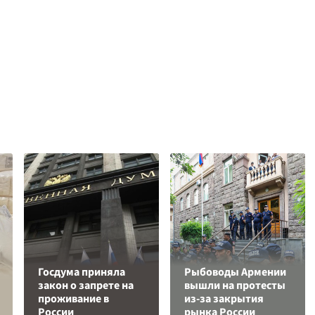
Госдума приняла
Рыбоводы Армении
закон о запрете на
вышли на протесты
проживание в
из-за закрытия
России
рынка России