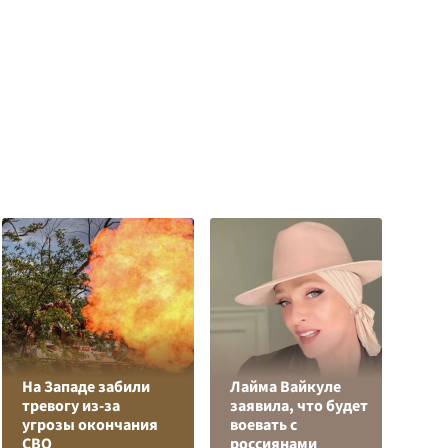
На Западе забили
Лайма Вайкуле
К
тревогу из-за
заявила, что будет
Л
угрозы окончания
воевать с
К
СВО
россиянами
с