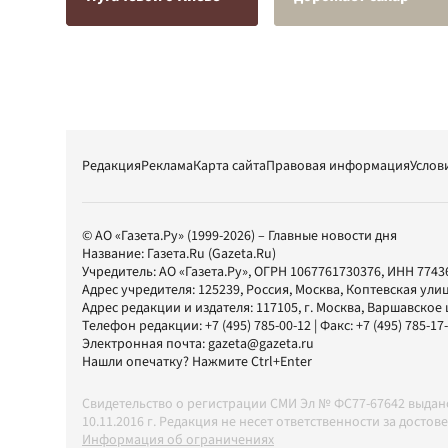
Редакция
Реклама
Карта сайта
Правовая информация
Услов
© АО «Газета.Ру» (1999-2026) – Главные новости дня
Название:
Газета.Ru
(Gazeta.Ru)
Учредитель:
АО «Газета.Ру»
, ОГРН 1067761730376, ИНН 7743
Адрес учредителя: 125239, Россия, Москва, Коптевская улиц
Адрес редакции и издателя:
117105
, г.
Москва
,
Варшавское шо
Телефон редакции:
+7 (495) 785-00-12
| Факс:
+7 (495) 785-17
Электронная почта:
gazeta@gazeta.ru
Нашли опечатку? Нажмите Ctrl+Enter
Свидетельство о регистрации СМИ Эл № ФС77-67642 выда
10.11.2016 г. Редакция не несет ответственности за дос
Информация об ограничениях