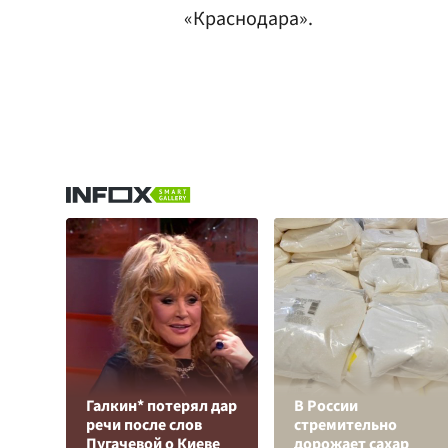
«Краснодара».
Галкин* потерял дар
В России
речи после слов
стремительно
Пугачевой о Киеве
дорожает сахар