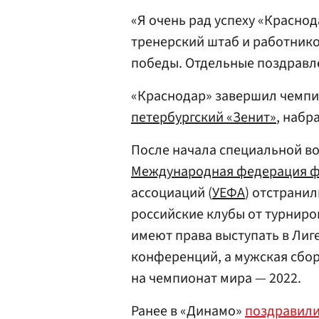
«Я очень рад успеху «Краснод
тренерский штаб и работнико
победы. Отдельные поздрав
«Краснодар» завершил чемпио
петербургский «Зенит»
, набр
После начала специальной в
Международная федерация ф
ассоциаций (
УЕФА
) отстрани
российские клубы от турниров
имеют права выступать в Лиг
конференций, а мужская сбо
на чемпионат мира — 2022.
Ранее в «Динамо»
поздравил