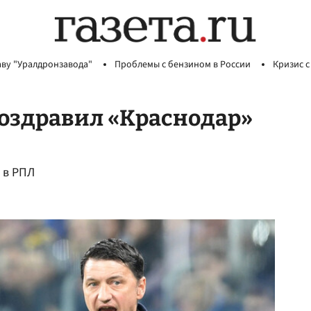
аву "Уралдронзавода"
Проблемы с бензином в России
Кризис с
оздравил «Краснодар»
 в РПЛ