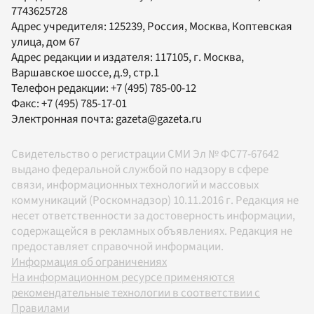
7743625728
Адрес учредителя: 125239, Россия, Москва, Коптевская
улица, дом 67
Адрес редакции и издателя:
117105
, г.
Москва
,
Варшавское шоссе, д.9, стр.1
Телефон редакции:
+7 (495) 785-00-12
Факс:
+7 (495) 785-17-01
Электронная почта:
gazeta@gazeta.ru
Свидетельство о регистрации СМИ Эл № ФС77-67642
выдано федеральной службой по надзору в сфере
связи, информационных технологий и массовых
коммуникаций (Роскомнадзор) 10.11.2016 г. Редакция не
несет ответственности за достоверность информации,
содержащейся в рекламных объявлениях. Редакция не
предоставляет справочной информации.
Информация об ограничениях
На информационном ресурсе применяются
рекомендательные технологии в соответствии с
Правилами