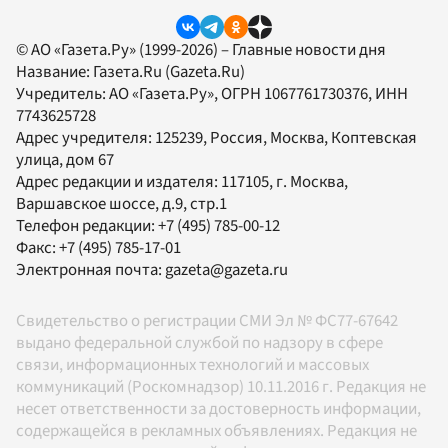
© АО «Газета.Ру» (1999-2026) – Главные новости дня
Название:
Газета.Ru
(Gazeta.Ru)
Учредитель:
АО «Газета.Ру»
, ОГРН 1067761730376, ИНН
7743625728
Адрес учредителя: 125239, Россия, Москва, Коптевская
улица, дом 67
Адрес редакции и издателя:
117105
, г.
Москва
,
Варшавское шоссе, д.9, стр.1
Телефон редакции:
+7 (495) 785-00-12
Факс:
+7 (495) 785-17-01
Электронная почта:
gazeta@gazeta.ru
Свидетельство о регистрации СМИ Эл № ФС77-67642
выдано федеральной службой по надзору в сфере
связи, информационных технологий и массовых
коммуникаций (Роскомнадзор) 10.11.2016 г. Редакция не
несет ответственности за достоверность информации,
содержащейся в рекламных объявлениях. Редакция не