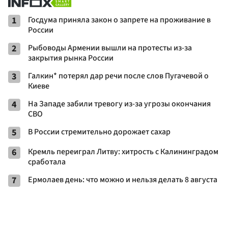
1
Госдума приняла закон о запрете на проживание в
России
2
Рыбоводы Армении вышли на протесты из-за
закрытия рынка России
3
Галкин* потерял дар речи после слов Пугачевой о
Киеве
4
На Западе забили тревогу из-за угрозы окончания
СВО
5
В России стремительно дорожает сахар
6
Кремль переиграл Литву: хитрость с Калининградом
сработала
7
Ермолаев день: что можно и нельзя делать 8 августа