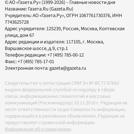
© АО «Газета.Ру» (1999-2026) – Главные новости дня
Название:
Газета.Ru
(Gazeta.Ru)
Учредитель:
АО «Газета.Ру»
, ОГРН 1067761730376, ИНН
7743625728
Адрес учредителя: 125239, Россия, Москва, Коптевская
улица, дом 67
Адрес редакции и издателя:
117105
, г.
Москва
,
Варшавское шоссе, д.9, стр.1
Телефон редакции:
+7 (495) 785-00-12
Факс:
+7 (495) 785-17-01
Электронная почта:
gazeta@gazeta.ru
Свидетельство о регистрации СМИ Эл № ФС77-67642
выдано федеральной службой по надзору в сфере
связи, информационных технологий и массовых
коммуникаций (Роскомнадзор) 10.11.2016 г. Редакция не
несет ответственности за достоверность информации,
содержащейся в рекламных объявлениях. Редакция не
предоставляет справочной информации.
Информация об ограничениях