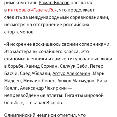
римском стиле
Роман Власов
рассказал
в
интервью «Газете.Ru»
, что продолжает
следить за международными соревнованиями,
несмотря на отстранение российских
спортсменов.
«Я искренне восхищаюсь своими соперниками.
Это мастера высочайшего класса. Это
единомышленники и самые титулованные люди
в борьбе. Хамид Сориан, Селчук Себи, Петер
Басчи, Саед Абдвали,
Артур Алексанян
, Марк
Мадсен, Михаин Лопес, Акжол Махмудов, Риза
Каялп,
Александр Чехиркин
—
непревзойденные атлеты! Гиганты мировой
борьбы», — сказал Власов.
Олимпийский чемпион отметил, что