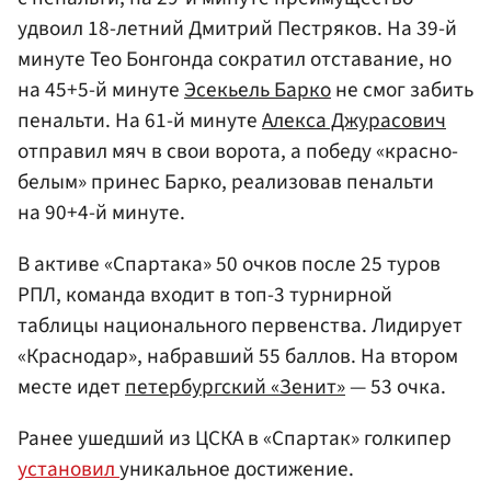
удвоил 18-летний Дмитрий Пестряков. На 39-й
минуте Тео Бонгонда сократил отставание, но
на 45+5-й минуте
Эсекьель Барко
не смог забить
пенальти. На 61-й минуте
Алекса Джурасович
отправил мяч в свои ворота, а победу «красно-
белым» принес Барко, реализовав пенальти
на 90+4-й минуте.
В активе «Спартака» 50 очков после 25 туров
РПЛ, команда входит в топ-3 турнирной
таблицы национального первенства. Лидирует
«Краснодар», набравший 55 баллов. На втором
месте идет
петербургский «Зенит»
— 53 очка.
Ранее ушедший из ЦСКА в «Спартак» голкипер
установил
уникальное достижение.