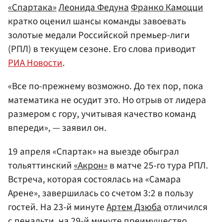
«Спартака»
Леонида Федуна
Франко Камоцци
кратко оценил шансы команды завоевать
золотые медали Российской премьер-лиги
(РПЛ) в текущем сезоне. Его слова приводит
РИА Новости
.
«Все по-прежнему возможно. До тех пор, пока
математика не осудит это. Но отрыв от лидера
размером с гору, учитывая качество команд
впереди», — заявил он.
19 апреля «Спартак» на выезде обыграл
тольяттинский
«Акрон»
в матче 25-го тура РПЛ.
Встреча, которая состоялась на «Самара
Арене», завершилась со счетом 3:2 в пользу
гостей. На 23-й минуте
Артем Дзюба
отличился
с пенальти, на 29-й минуте преимущество