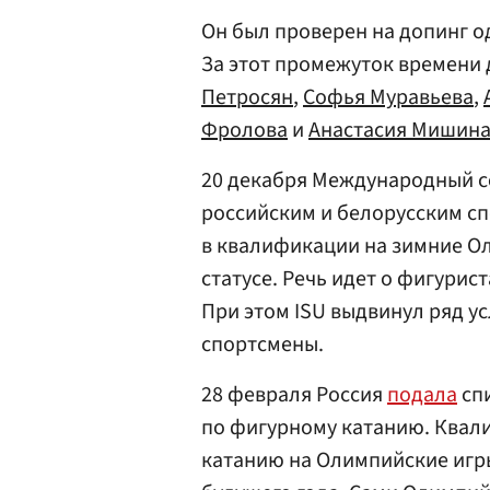
Он был проверен на допинг од
За этот промежуток времени
Петросян
,
Софья Муравьева
,
Фролова
и
Анастасия Мишин
20 декабря Международный с
российским и белорусским с
в квалификации на зимние О
статусе. Речь идет о фигурис
При этом ISU выдвинул ряд у
спортсмены.
28 февраля Россия
подала
спи
по фигурному катанию. Квал
катанию на Олимпийские игр