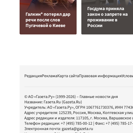
Госдума приняла
Галкин* потерял дар
закон о запрете на
речи после слов
проживание в
Пугачевой о Киеве
России
Редакция
Реклама
Карта сайта
Правовая информация
Услов
© АО «Газета.Ру» (1999-2026) – Главные новости дня
Название:
Газета.Ru
(Gazeta.Ru)
Учредитель:
АО «Газета.Ру»
, ОГРН 1067761730376, ИНН 7743
Адрес учредителя: 125239, Россия, Москва, Коптевская улиц
Адрес редакции и издателя:
117105
, г.
Москва
,
Варшавское шо
Телефон редакции:
+7 (495) 785-00-12
| Факс:
+7 (495) 785-17
Электронная почта:
gazeta@gazeta.ru