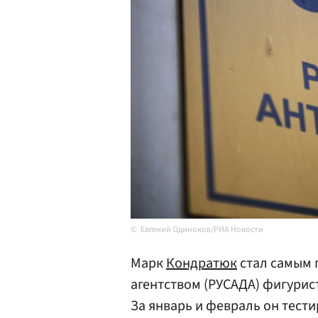
Евгений Одиноков/РИА Новости
Марк
Кондратюк
стал самым 
агентством (РУСАДА) фигурист
За январь и февраль он тест