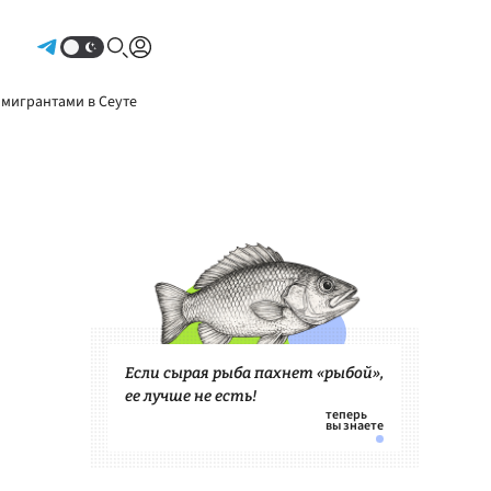
Авторизоваться
 мигрантами в Сеуте
Если сырая рыба пахнет «рыбой»,
ее лучше не есть!