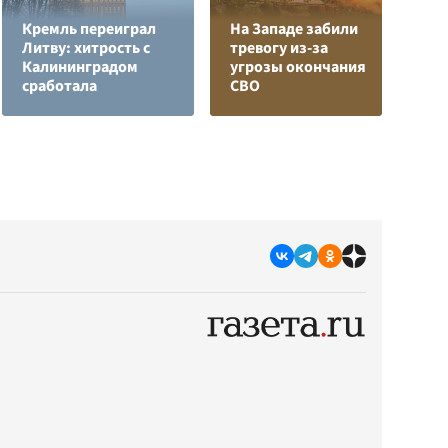
Кремль переиграл
На Западе забили
Л
Литву: хитрость с
тревогу из-за
з
Калининградом
угрозы окончания
в
сработала
СВО
р