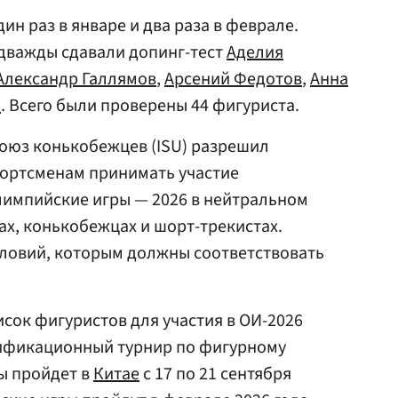
ин раз в январе и два раза в феврале.
 дважды сдавали допинг-тест
Аделия
Александр Галлямов
,
Арсений Федотов
,
Анна
а
. Всего были проверены 44 фигуриста.
оюз конькобежцев (ISU) разрешил
портсменам принимать участие
лимпийские игры — 2026 в нейтральном
тах, конькобежцах и шорт-трекистах.
словий, которым должны соответствовать
сок фигуристов для участия в ОИ-2026
ификационный турнир по фигурному
ы пройдет в
Китае
с 17 по 21 сентября