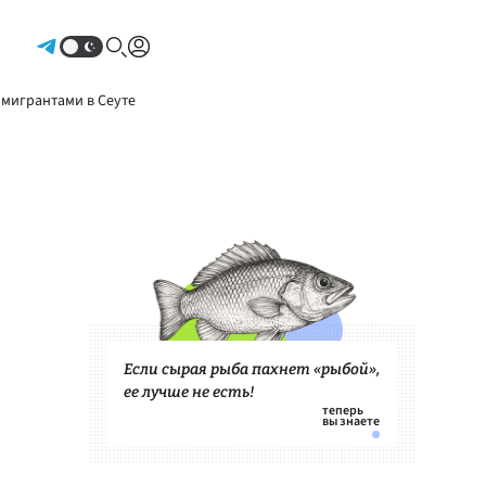
Авторизоваться
 мигрантами в Сеуте
Если сырая рыба пахнет «рыбой»,
ее лучше не есть!