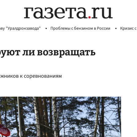
аву "Уралдронзавода"
Проблемы с бензином в России
Кризис с
руют ли возвращать
лыжников к соревнованиям