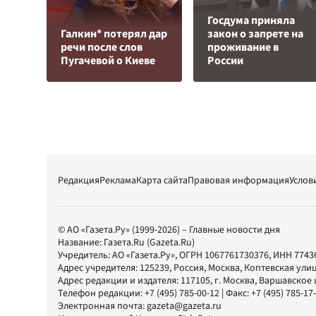
Госдума приняла
Галкин* потерял дар
закон о запрете на
речи после слов
проживание в
Пугачевой о Киеве
России
Редакция
Реклама
Карта сайта
Правовая информация
Услов
© АО «Газета.Ру» (1999-2026) – Главные новости дня
Название:
Газета.Ru
(Gazeta.Ru)
Учредитель:
АО «Газета.Ру»
, ОГРН 1067761730376, ИНН 7743
Адрес учредителя: 125239, Россия, Москва, Коптевская улиц
Адрес редакции и издателя:
117105
, г.
Москва
,
Варшавское шо
Телефон редакции:
+7 (495) 785-00-12
| Факс:
+7 (495) 785-17
Электронная почта:
gazeta@gazeta.ru