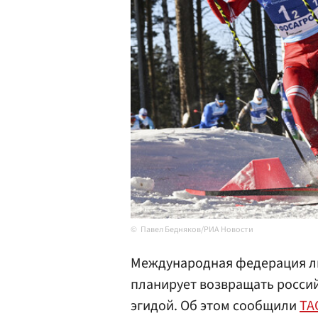
Павел Бедняков/РИА Новости
Международная федерация лыж
планирует возвращать росси
эгидой. Об этом сообщили
ТА