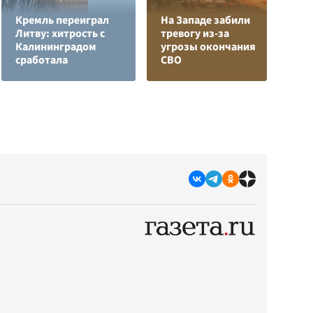
Кремль переиграл
На Западе забили
Литву: хитрость с
тревогу из-за
Е
Калининградом
угрозы окончания
м
сработала
СВО
д