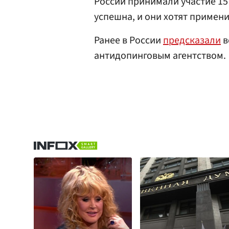
России принимали участие 15
успешна, и они хотят примени
Ранее в России
предсказали
в
антидопинговым агентством.